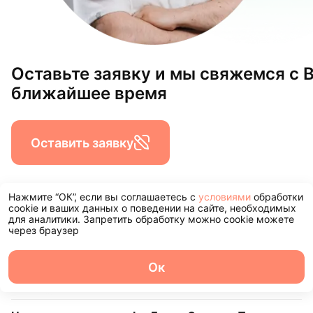
Оставьте заявку и мы свяжемся с 
ближайшее время
Оставить заявку
Нажмите “ОК”, если вы соглашаетесь с
условиями
обработки
cookie и ваших данных о поведении на сайте, необходимых
Наши филиалы
для аналитики. Запретить обработку можно cookie можете
через браузер
Центр стоматологии InnДента Ярославль
Ок
О центре
Команда
Записаться
Услуги
Контакты
ул. Городской Вал, д.15, корп.1