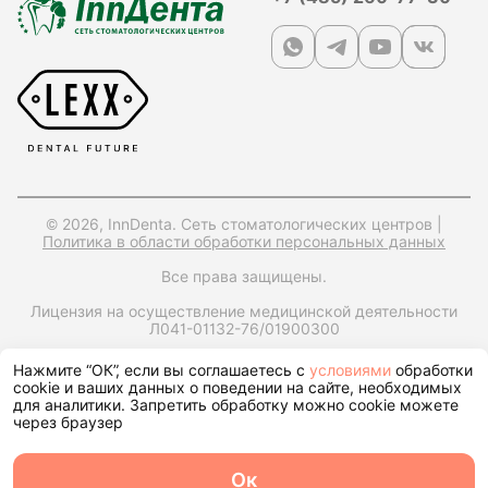
© 2026, InnDenta. Сеть стоматологических центров |
Политика в области обработки персональных данных
Все права защищены.
Лицензия на осуществление медицинской деятельности
Л041-01132-76/01900300
ИНН: 7604397560,
ОРГН: 1247600006170,
Юр. адрес:
Нажмите “ОК”, если вы соглашаетесь с
условиями
обработки
150049, Ярославская обл., г. Ярославль, ул. Городской Вал,
cookie и ваших данных о поведении на сайте, необходимых
д15, корп. 1, помещ. 25
для аналитики. Запретить обработку можно cookie можете
через браузер
Запрос справки на налоговый вычет
Ок