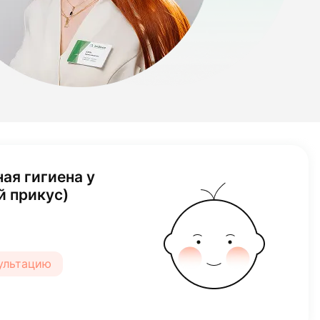
ая гигиена у
й прикус)
сультацию