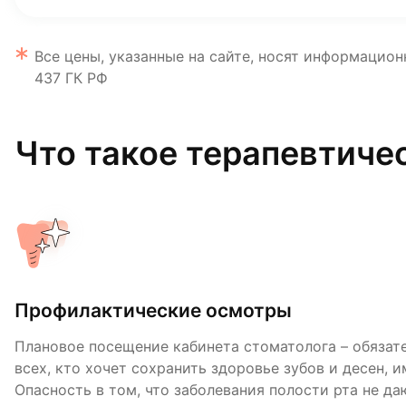
Все цены, указанные на сайте, носят информацион
437 ГК РФ
Что такое терапевтиче
Профилактические осмотры
Гигиенические процедуры
Лечение зубов и десен
Плановое посещение кабинета стоматолога – обязат
Поскольку плотный налет и зубной камень провоцир
В рамках терапевтической стоматологии проводится
всех, кто хочет сохранить здоровье зубов и десен, 
заболевания полости рта, важность этой процедуры 
кариеса, пульпита, периодонтита, но и различные р
Опасность в том, что заболевания полости рта не даю
после профессиональной чистки зубов, эмаль станов
характера, для того чтобы вернуть зубу прежний ви