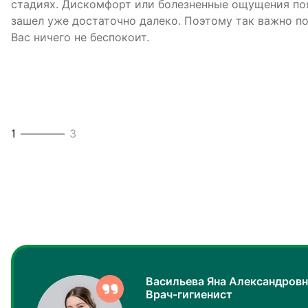
стадиях. Дискомфорт или болезненные ощущения поя
Гигиенические процедуры в нашей клинике - это апп
оборудование дает возможность избавляться от мно
зашел уже достаточно далеко. Поэтому так важно п
защитными эмалями и другие процедуры, направлен
ротовой полости не только быстро, но и безболезнен
Вас ничего не беспокоит.
нормального состояния зубов.
2
3
1
3
3
3
Васильева Яна Александровн
Врач-гигиенист