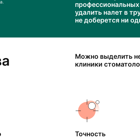
а.
профессиональных
удалить налет в т
не доберется ни од
ва
Можно выделить н
клиники стоматоло
о
Точность