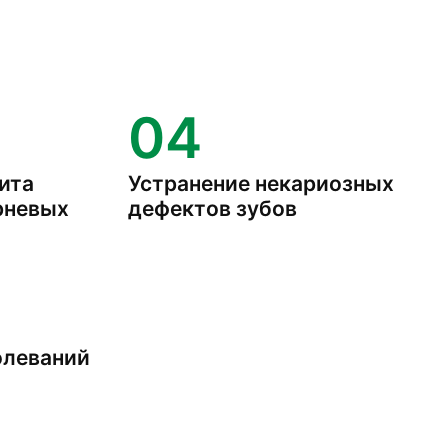
04
ита
Устранение некариозных
рневых
дефектов зубов
олеваний