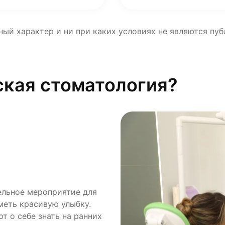
ный характер и ни при каких условиях не являются пу
ская стоматология?
ельное мероприятие для
уют серьезные
 не только лечение
иметь красивую улыбку.
неоспорима. Кроме того,
аботы реставрационного
т о себе знать на ранних
ится белее.
д. Современное