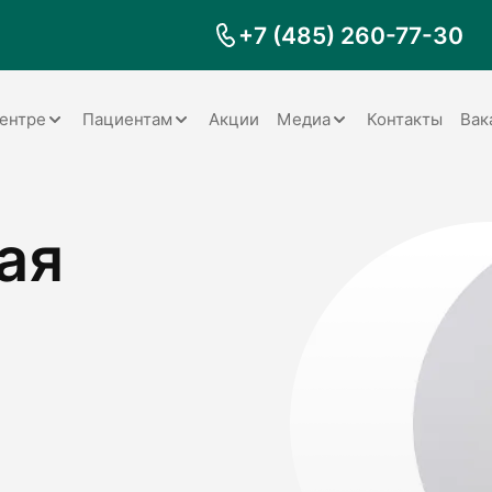
+7 (485) 260-77-30
ентре
Пациентам
Акции
Медиа
Контакты
Вак
Документы
Заболевания
Галерея
ая
Наши специалисты
Запрос справки на налоговый
Видео
вычет
Наше оборудование
Видеоотзывы
ия
Правила для пациентов
Отзывы
Статьи
я
Обратная связь
Наши работы
логия
оматология