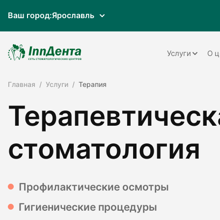
Ваш город:
Ярославль
Услуги
О ц
Главная
Услуги
Терапия
Терапия
Терапевтическ
Ортопедия
Имплантац
стоматология
Ортодонти
Пародонто
Профилактические осмотры
Хирургия
Гигиенические процедуры
Детская ст