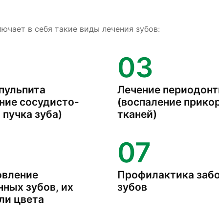
ючает в себя такие виды лечения зубов:
03
пульпита
Лечение периодонт
ние сосудисто-
(воспаление прико
 пучка зуба)
тканей)
07
овление
Профилактика заб
ных зубов, их
зубов
ли цвета