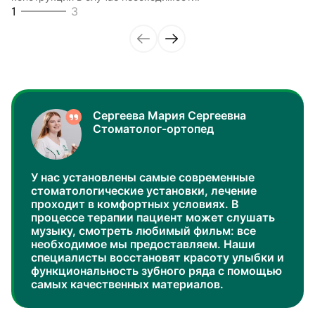
1
3
специального ухода в процессе носки.
2
3
Сергеева Мария Сергеевна
Стоматолог-ортопед
У нас установлены самые современные
стоматологические установки, лечение
проходит в комфортных условиях. В
процессе терапии пациент может слушать
музыку, смотреть любимый фильм: все
необходимое мы предоставляем. Наши
специалисты восстановят красоту улыбки и
функциональность зубного ряда с помощью
самых качественных материалов.