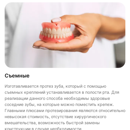
Съемные
Несъемные
Микропротезирование (виниры)
Изготавливается протез зуба, который с помощью
Несъемные протезы представляют собой искусственный
Методика предполагает восстановление архитектуры зуба
съемных креплений устанавливается в полости рта. Для
зуб, изготовленный из долговечного и гипоаллергенного
с использованием прочных и безопасных материалов. Для
реализации данного способа необходимы здоровые
материала. Он устанавливается на специальное
реставрации жевательных зубов используется вкладка —
соседние зубы, на которые можно поместить крепеж.
крепление, вживленное в десну. Визуально протез не
постоянная пломба. Способ позволяет сохранить
Главными плюсами протезирования являются относительно
отличается от остальных зубов, что позволяет восстановить
натуральное основание и избежать хирургического
невысокая стоимость, отсутствие хирургического
зубной ряд, создать естественную и красивую улыбку.
вмешательства.
3
3
вмешательства, возможность быстрой замены
Такой способ протезирования считается более
конструкции в случае необходимости.
долговечным, надежным. Коронки и мосты не требуют