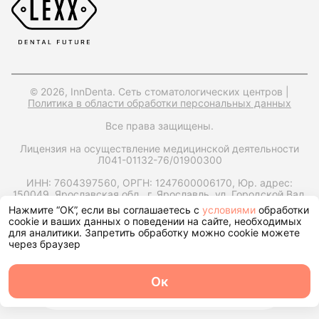
© 2026, InnDenta. Сеть стоматологических центров |
Политика в области обработки персональных данных
Все права защищены.
Лицензия на осуществление медицинской деятельности
Л041-01132-76/01900300
ИНН: 7604397560,
ОРГН: 1247600006170,
Юр. адрес:
150049, Ярославская обл., г. Ярославль, ул. Городской Вал,
д15, корп. 1, помещ. 25
Нажмите “ОК”, если вы соглашаетесь с
условиями
обработки
cookie и ваших данных о поведении на сайте, необходимых
Запрос справки на налоговый вычет
для аналитики. Запретить обработку можно cookie можете
через браузер
Ок
О центре
Команда
Записаться
Услуги
Контакты