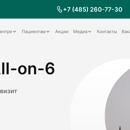
+7 (485) 260-77-30
ентре
Пациентам
Акции
Медиа
Контакты
Вак
Документы
Заболевания
Галерея
ll-on-6
Наши специалисты
Запрос справки на налоговый
Видео
вычет
Наше оборудование
Видеоотзывы
ия
Правила для пациентов
Отзывы
Статьи
я
 визит
Обратная связь
Наши работы
логия
оматология