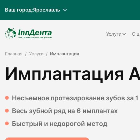
Ваш город:
Ярославль
Услуги
О ц
Главная
Услуги
Имплантация
Терапия
Имплантация A
Ортопедия
Имплантац
Ортодонти
Несъемное протезирование зубов за 1
Пародонто
Весь зубной ряд на 6 имплантах
Хирургия
Быстрый и недорогой метод
Детская ст