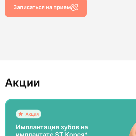
Гигиена по
Записаться на прием
Консульта
Диагности
Акции
Имплантация зубов на
имплантате ST Корея*