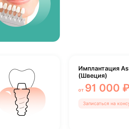
Имплантация Ast
(Швеция)
91 000 
от
Записаться на кон