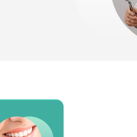
лости рта
ция
ка