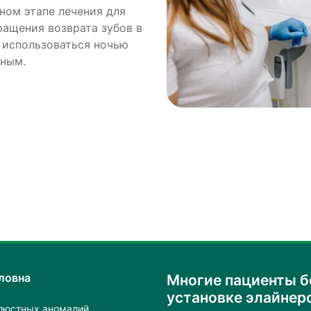
ном этапе лечения для
ращения возврата зубов в
 использоваться ночью
ьным.
ловна
Многие пациенты б
установке элайнеро
люстных аномалий.