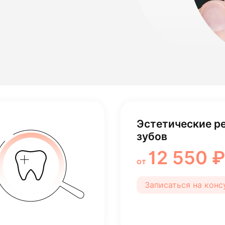
лости рта
ция
ка
Эстетические р
зубов
12 550 ₽
от
Записаться на кон