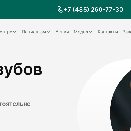
+7 (485) 260-77-30
ентре
Пациентам
Акции
Медиа
Контакты
Вак
Документы
Заболевания
Галерея
зубов
Наши специалисты
Запрос справки на налоговый
Видео
вычет
Наше оборудование
Видеоотзывы
ия
Правила для пациентов
Отзывы
Статьи
я
Обратная связь
Наши работы
логия
тоятельно
оматология