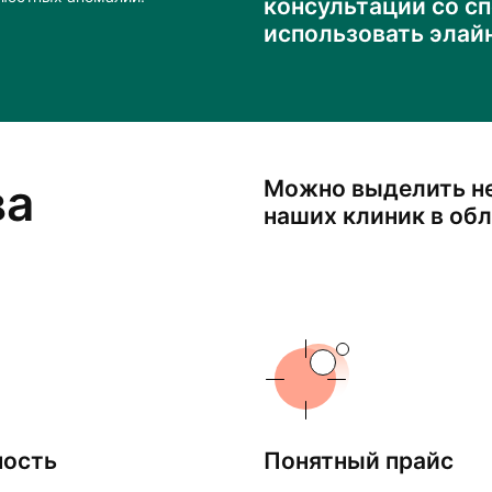
консультации со с
использовать элай
ва
Можно выделить н
наших клиник в об
ность
Понятный прайс