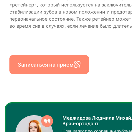
«ретейнер», который используется на заключитель
стабилизации зубов в новом положении и предотв
первоначальное состояние. Также ретейнер может
во время сна в случаях, если лечение было длител
Записаться на прием
Меджидова Людмила Михай
Врач-ортодонт
Специалист по коррекции зубоче