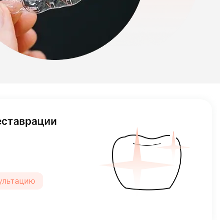
еставрации
сультацию