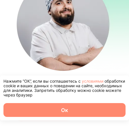
Оставьте заявку и мы свяжемся с 
Нажмите “ОК”, если вы соглашаетесь с
условиями
обработки
cookie и ваших данных о поведении на сайте, необходимых
ближайшее время
для аналитики. Запретить обработку можно cookie можете
через браузер
Ок
Оставить заявку
О центре
Команда
Записаться
Услуги
Контакты