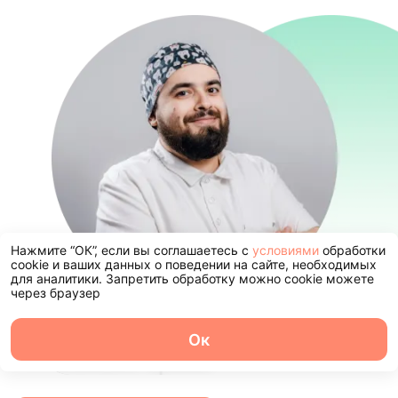
Нажмите “ОК”, если вы соглашаетесь с
условиями
обработки
cookie и ваших данных о поведении на сайте, необходимых
для аналитики. Запретить обработку можно cookie можете
через браузер
Оставьте заявку и мы свяжемся с 
Ок
О центре
Команда
Записаться
Услуги
Контакты
ближайшее время