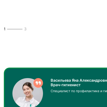
здоровыми на долгие годы.
2
3
1
3
3
3
Васильева Яна Александровн
Врач-гигиенист
Специалист по профилактике и ги