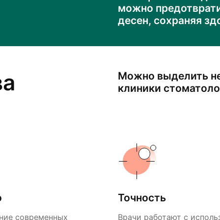
можно предотврати
десен, сохраняя зд
ва
Можно выделить н
клиники стоматоло
о
Точность
ние современных
Врачи работают с исполь