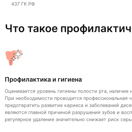
437 ГК РФ
Что такое профилактич
Профилактика и гигиена
Диагностика состояния полости рта
Консультация и индивидуальные реком
Оценивается уровень гигиены полости рта, наличие н
Врач проводит тщательный осмотр зубов, десен и сл
Стоматолог дает рекомендации по домашнему уходу
При необходимости проводится профессиональная ч
выявляет кариес на ранних стадиях, признаки воспа
гигиены (щетку, пасту, нить, ирригатор), рассказыва
предотвратить развитие кариеса и заболеваний десе
и другие возможные проблемы. При необходимости 
чистки и при необходимости составляет план дальн
являются главной причиной разрушения зубов и восп
дополнительные методы диагностики (например, рент
наблюдения. Тогда пациент сможет правильно заботи
регулярное удаление значительно снижает риск серь
необходим, чтобы обнаружить болезни до того, как 
укреплять эффект профилактики и избегать повторно
назначить своевременное лечение, что помогает сох