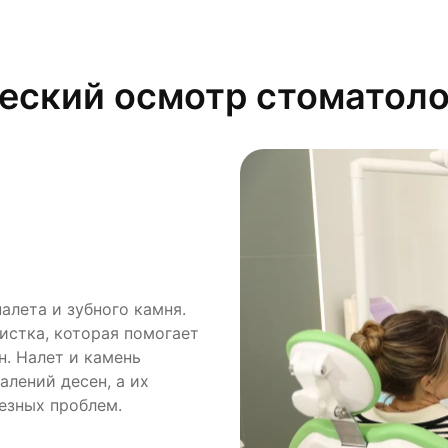
еский осмотр стоматоло
ендации
алета и зубного камня.
изистой оболочки,
, подбирает средства
истка, которая помогает
ления, повреждения эмали
ет о правильной технике
н. Налет и камень
назначаются
ейшего лечения или
алений десен, а их
ген). Этот этап
ться о зубах дома,
езных проблем.
они станут серьезными, и
го появления проблем.
ранить зубы и десны