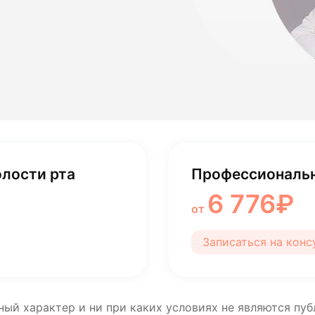
лости рта
ция
ка
лости рта
Профессиональн
6 776₽
от
Записаться на кон
ный характер и ни при каких условиях не являются пу