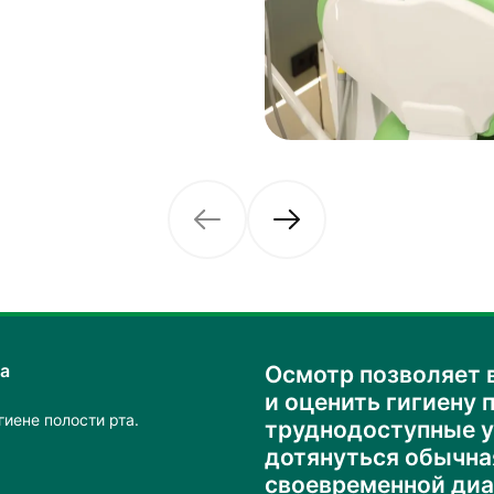
а
Осмотр позволяет 
и оценить гигиену 
гиене полости рта.
труднодоступные у
дотянуться обычна
своевременной диа