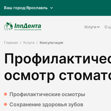
Ваш город:
Ярославль
Услуги
О ц
Главная
Услуги
Консультация
Терапия
Профилактиче
Ортопедия
Имплантац
осмотр стомат
Ортодонти
Пародонто
Профилактические осмотры
Хирургия
Сохранение здоровья зубов
Детская ст