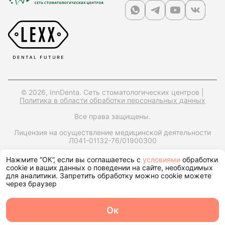
© 2026, InnDenta. Сеть стоматологических центров |
Политика в области обработки персональных данных
Все права защищены.
Лицензия на осуществление медицинской деятельности
Л041-01132-76/01900300
ИНН: 7604397560,
ОРГН: 1247600006170,
Юр. адрес:
Нажмите “ОК”, если вы соглашаетесь с
условиями
обработки
150049, Ярославская обл., г. Ярославль, ул. Городской Вал,
cookie и ваших данных о поведении на сайте, необходимых
д15, корп. 1, помещ. 25
для аналитики. Запретить обработку можно cookie можете
через браузер
Запрос справки на налоговый вычет
Ок
О центре
Команда
Записаться
Услуги
Контакты