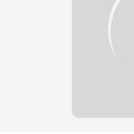
лости рта
ция
ка