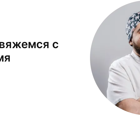
свяжемся с
мя