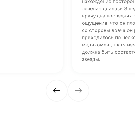
нахождение посторон
лечение длилось 3 н
врачу,два последних
ощущение, что он пл
со стороны врача он 
приходилось по неско
медикомент,платя не
должна быть соответ
звезды.