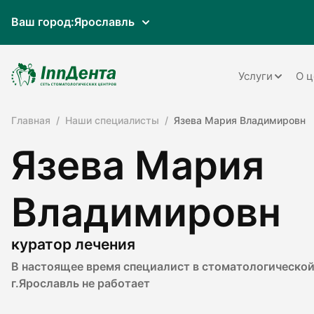
Ваш город:
Ярославль
Услуги
О ц
Главная
Наши специалисты
Язева Мария Владимировн
Терапия
Язева Мария
Ортопедия
Имплантац
Владимировн
Ортодонти
Пародонто
куратор лечения
В настоящее время специалист в стоматологической
Хирургия
г.Ярославль не работает
Детская ст