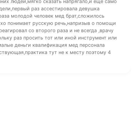
них людей,мягко сказать напрягало,и ещё само
едели,первый раз ассестировала девушка
 раза молодой человек мед брат,сложилось
охо понимает русскую речь,напризыв о помощи
реагировал со второго раза и не всегда ,врачу
льку раз просить тот или иной инструмент или
малые деньги квалификация мед персонала
ствующая,практика тут не к месту поэтому 4