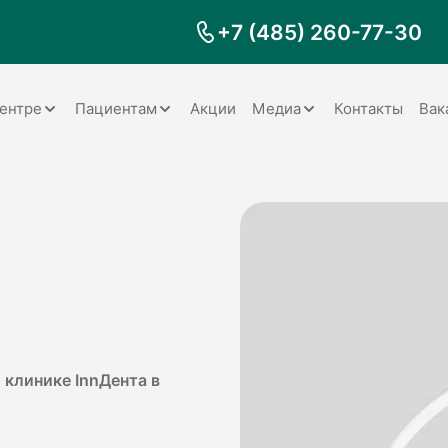
+7 (485) 260-77-30
ентре
Пациентам
Акции
Медиа
Контакты
Вак
Документы
Заболевания
Галерея
Наши специалисты
Запрос справки на налоговый
Видео
вычет
Наше оборудование
Видеоотзывы
ия
Правила для пациентов
Отзывы
Статьи
я
Обратная связь
Наши работы
логия
 клинике InnДента в
оматология