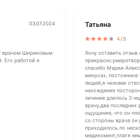
03.07.2024
Татьяна
4
/5
ту врачом Шириковым
Хочу оставить отзыв 
. Его работой я
прекрасно,умиротвор
спасибо Марии Алекса
минусах, постоянное
людей,я человек стес
нахождение посторон
лечение длилось 3 н
врачу,два последних
ощущение, что он пл
со стороны врача он 
приходилось по неско
медикомент,платя не