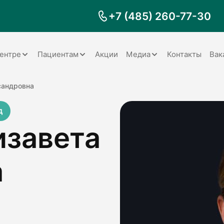
+7 (485) 260-77-30
ентре
Пациентам
Акции
Медиа
Контакты
Вак
Документы
Заболевания
Галерея
сандровна
Наши специалисты
Запрос справки на налоговый
Видео
д
вычет
изавета
Наше оборудование
Видеоотзывы
ия
Правила для пациентов
Отзывы
Статьи
я
а
Обратная связь
Наши работы
логия
оматология