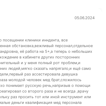
05.06.2024
о посещении клиники инндента, все
енная обстановка,вежливый персонал,отдельное
ндровна, её работа на 5+,а теперь о небольших
 хождение в кабинете других посторонних
нительный и у меня полный рот проблем,и
них людей,мягко сказать напрягало,и ещё само
едели,первый раз ассестировала девушка
 раза молодой человек мед брат,сложилось
охо понимает русскую речь,напризыв о помощи
реагировал со второго раза и не всегда ,врачу
льку раз просить тот или иной инструмент или
малые деньги квалификация мед персонала