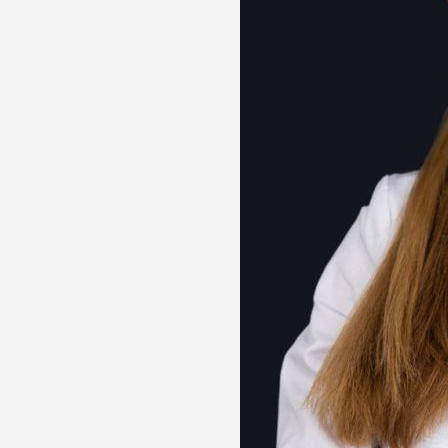
лости рта
ция
ка