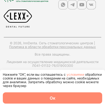
© 2026, InnDenta. Сеть стоматологических центров |
Политика в области обработки персональных данных
Все права защищены.
Лицензия на осуществление медицинской деятельности
Л041-01132-76/01900300
ИНН: 7604397560,
ОРГН: 1247600006170,
Юр. адрес:
Нажмите “ОК”, если вы соглашаетесь с
условиями
обработки
150049, Ярославская обл., г. Ярославль, ул. Городской Вал,
cookie и ваших данных о поведении на сайте, необходимых
д15, корп. 1, помещ. 25
для аналитики. Запретить обработку можно cookie можете
через браузер
Запрос справки на налоговый вычет
Ок
О центре
Команда
Записаться
Услуги
Контакты