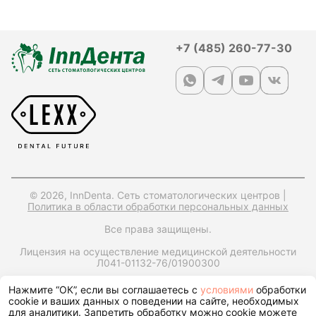
+7 (485) 260-77-30
© 2026, InnDenta. Сеть стоматологических центров |
Политика в области обработки персональных данных
Все права защищены.
Лицензия на осуществление медицинской деятельности
Л041-01132-76/01900300
ИНН: 7604397560,
ОРГН: 1247600006170,
Юр. адрес:
Нажмите “ОК”, если вы соглашаетесь с
условиями
обработки
150049, Ярославская обл., г. Ярославль, ул. Городской Вал,
cookie и ваших данных о поведении на сайте, необходимых
д15, корп. 1, помещ. 25
для аналитики. Запретить обработку можно cookie можете