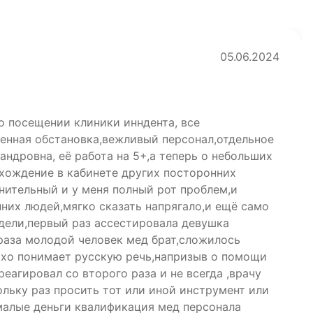
05.06.2024
о посещении клиники инндента, все
енная обстановка,вежливый персонал,отдельное
ндровна, её работа на 5+,а теперь о небольших
 хождение в кабинете других посторонних
нительный и у меня полный рот проблем,и
них людей,мягко сказать напрягало,и ещё само
едели,первый раз ассестировала девушка
 раза молодой человек мед брат,сложилось
охо понимает русскую речь,напризыв о помощи
реагировал со второго раза и не всегда ,врачу
льку раз просить тот или иной инструмент или
малые деньги квалификация мед персонала