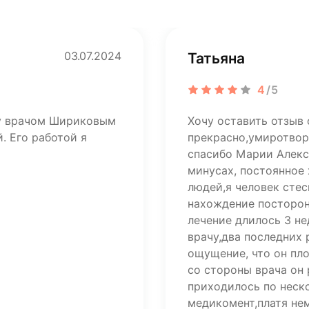
03.07.2024
Татьяна
4
/5
ту врачом Шириковым
Хочу оставить отзыв 
. Его работой я
прекрасно,умиротвор
спасибо Марии Алекса
минусах, постоянное
людей,я человек стес
нахождение посторон
лечение длилось 3 н
врачу,два последних
ощущение, что он пл
со стороны врача он 
приходилось по неско
медикомент,платя не