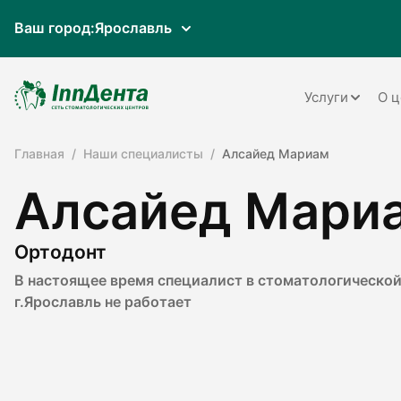
Ваш город:
Ярославль
Услуги
О ц
Главная
Наши специалисты
Алсайед Мариам
Терапия
Алсайед Мари
Ортопедия
Имплантац
Ортодонт
Ортодонти
В настоящее время специалист в стоматологической
г.Ярославль не работает
Пародонто
Хирургия
Детская ст