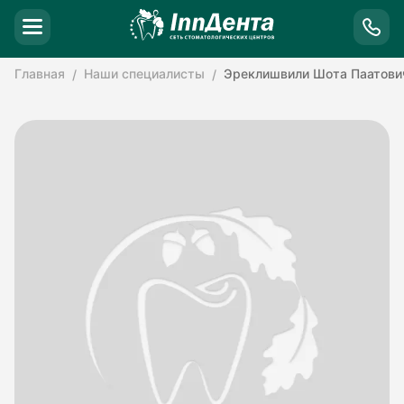
Главная
Наши специалисты
Эреклишвили Шота Паатови