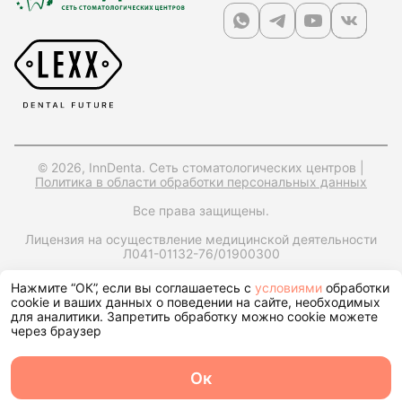
© 2026, InnDenta. Сеть стоматологических центров |
Политика в области обработки персональных данных
Все права защищены.
Лицензия на осуществление медицинской деятельности
Л041-01132-76/01900300
ИНН: 7604397560,
ОРГН: 1247600006170,
Юр. адрес:
Нажмите “ОК”, если вы соглашаетесь с
условиями
обработки
150049, Ярославская обл., г. Ярославль, ул. Городской Вал,
cookie и ваших данных о поведении на сайте, необходимых
д15, корп. 1, помещ. 25
для аналитики. Запретить обработку можно cookie можете
через браузер
Запрос справки на налоговый вычет
Ок
О центре
Команда
Записаться
Услуги
Контакты