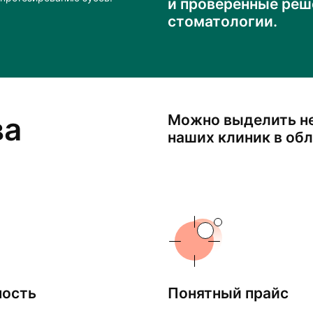
и проверенные реш
стоматологии.
ва
Можно выделить н
наших клиник в об
ность
Понятный прайс