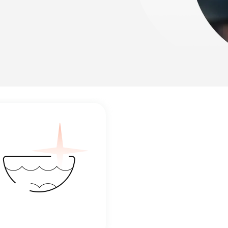
лости рта
ция
ка