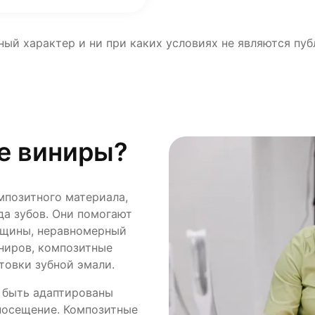
ный характер и ни при каких условиях не являются пу
е виниры?
мпозитного материала,
да зубов. Они помогают
рещины, неравномерный
иниров, композитные
товки зубной эмали.
 быть адаптированы
 посещение. Композитные