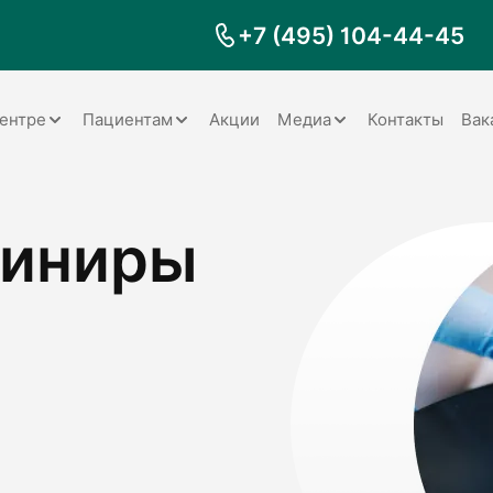
+7 (495) 104-44-45
ентре
Пациентам
Акции
Медиа
Контакты
Вак
Документы
Заболевания
Галерея
виниры
Наши специалисты
Запрос справки на налоговый
Видео
вычет
Наше оборудование
Видеоотзывы
ия
Правила для пациентов
Отзывы
Статьи
я
Обратная связь
Наши работы
логия
оматология