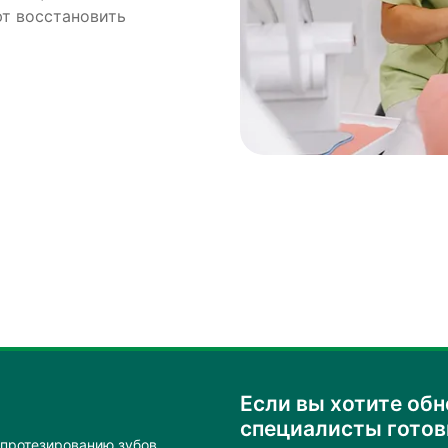
т восстановить
Если вы хотите обн
специалисты гото
 протезированию зубов.