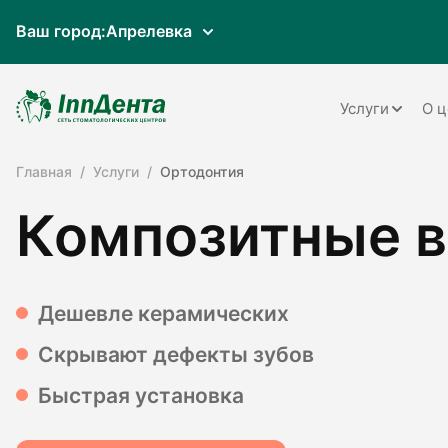
Ваш город:
Апрелевка
Услуги
О ц
Главная
Услуги
Ортодонтия
Терапия
Композитные 
Ортопедия
Имплантац
Ортодонти
Дешевле керамических
Пародонто
Скрывают дефекты зубов
Хирургия
Быстрая установка
Детская ст