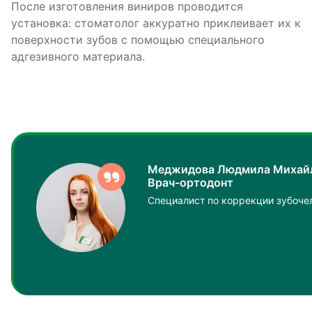
После изготовления виниров проводится
установка: стоматолог аккуратно приклеивает их к
поверхности зубов с помощью специального
адгезивного материала.
Меджидова Людмила Михай
Врач-ортодонт
Специалист по коррекции зубоче