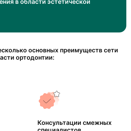
ения в области эстетической
есколько основных преимуществ сети
ласти ортодонтии:
Консультации смежных
специалистов