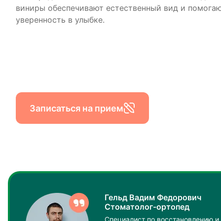
виниры обеспечивают естественный вид и помогаю
уверенность в улыбке.
Записаться на прием
Гельд Вадим Федорович
Стоматолог-ортопед
Специалист по восстановлению и