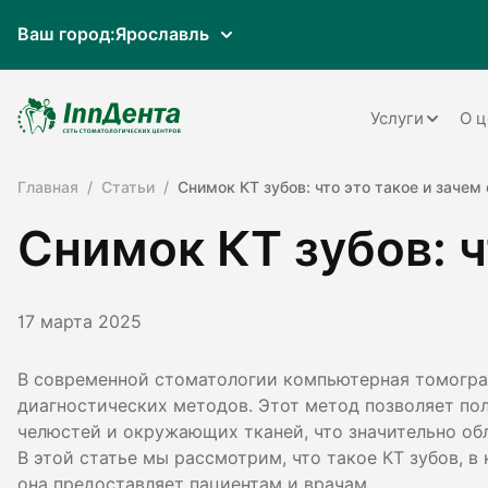
Ваш город:
Ярославль
Услуги
О ц
Главная
Статьи
Снимок КТ зубов: что это такое и зачем
Терапия
Снимок КТ зубов: ч
Ортопедия
Имплантац
17 марта 2025
Ортодонти
Пародонто
В современной стоматологии компьютерная томограф
диагностических методов. Этот метод позволяет по
Хирургия
челюстей и окружающих тканей, что значительно обл
В этой статье мы рассмотрим, что такое КТ зубов, 
Детская ст
она предоставляет пациентам и врачам.