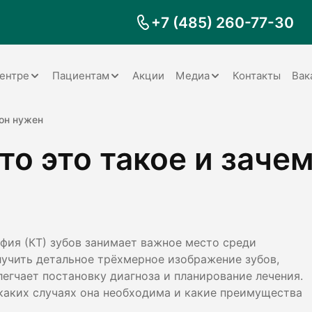
+7 (485) 260-77-30
ентре
Пациентам
Акции
Медиа
Контакты
Вак
Документы
Заболевания
Галерея
 он нужен
то это такое и заче
Наши специалисты
Запрос справки на налоговый
Видео
вычет
Наше оборудование
Видеоотзывы
ия
Правила для пациентов
Отзывы
Статьи
я
Обратная связь
Наши работы
логия
ия (КТ) зубов занимает важное место среди
лучить детальное трёхмерное изображение зубов,
егчает постановку диагноза и планирование лечения.
в каких случаях она необходима и какие преимущества
оматология