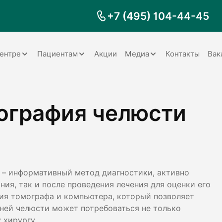
+7 (495) 104-44-45
ентре
Пациентам
Акции
Медиа
Контакты
Вак
Документы
Заболевания
Галерея
ография челюсти
Наши специалисты
Запрос справки на налоговый
Видео
вычет
Наше оборудование
Видеоотзывы
ия
Правила для пациентов
Отзывы
Статьи
я
Обратная связь
Наши работы
логия
 – информативный метод диагностики, активно
ия, так и после проведения лечения для оценки его
ия томографа и компьютера, который позволяет
ней челюсти может потребоваться не только
оматология
 хирургу.