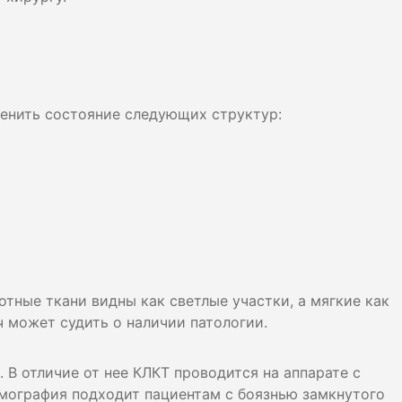
лости рта
ция
ка
енить состояние следующих структур:
отные ткани видны как светлые участки, а мягкие как
ч может судить о наличии патологии.
 В отличие от нее КЛКТ проводится на аппарате с
мография подходит пациентам с боязнью замкнутого