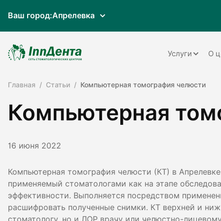
Ваш город:
Апрелевка
Услуги
О ц
Главная
Статьи
Компьютерная томография челюсти
Терапия
Компьютерная том
Ортопедия
Имплантац
16 июня 2022
Ортодонти
Пародонто
Компьютерная томография челюсти (КТ) в Апрелевке
применяемый стоматологами как на этапе обследован
Хирургия
эффективности. Выполняется посредством применен
расшифровать полученные снимки. КТ верхней и ниж
Детская ст
стоматологу, но и ЛОР врачу или челюстно-лицевому