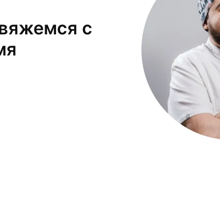
свяжемся с
мя