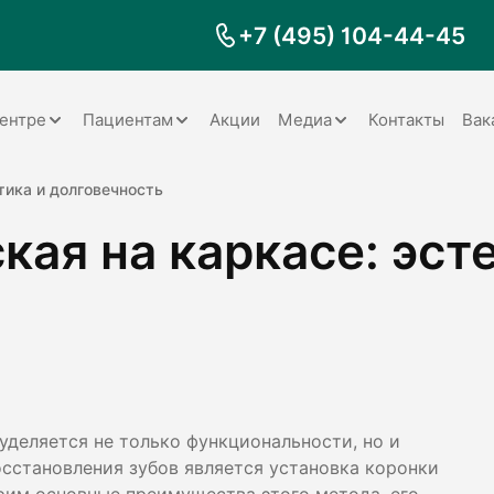
+7 (495) 104-44-45
ентре
Пациентам
Акции
Медиа
Контакты
Вак
Документы
Заболевания
Галерея
тика и долговечность
ая на каркасе: эст
Наши специалисты
Запрос справки на налоговый
Видео
вычет
Наше оборудование
Видеоотзывы
ия
Правила для пациентов
Отзывы
Статьи
я
Обратная связь
Наши работы
логия
уделяется не только функциональности, но и
осстановления зубов является установка коронки
оматология