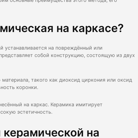
трим основные преимущества этого метода, его
лости рта
ция
амическая на каркасе?
ка
ый устанавливается на повреждённый или
 представляет собой конструкцию, состоящую из двух
о материала, такого как диоксид циркония или оксид
ьность коронки.
несённый на каркас. Керамика имитирует
ысокую эстетичность.
 керамической на