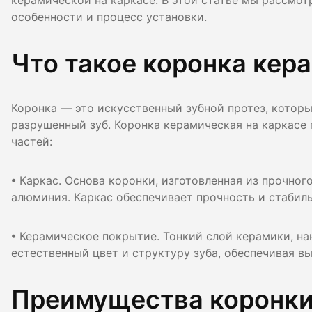
керамической на каркасе. В этой статье мы рассмо
Гигиена по
особенности и процесс установки.
Консульта
Что такое коронка кер
Диагности
Коронка — это искусственный зубной протез, котор
разрушенный зуб. Коронка керамическая на каркасе
частей:
• Каркас. Основа коронки, изготовленная из прочног
алюминия. Каркас обеспечивает прочность и стабил
• Керамическое покрытие. Тонкий слой керамики, на
естественный цвет и структуру зуба, обеспечивая в
Преимущества коронки