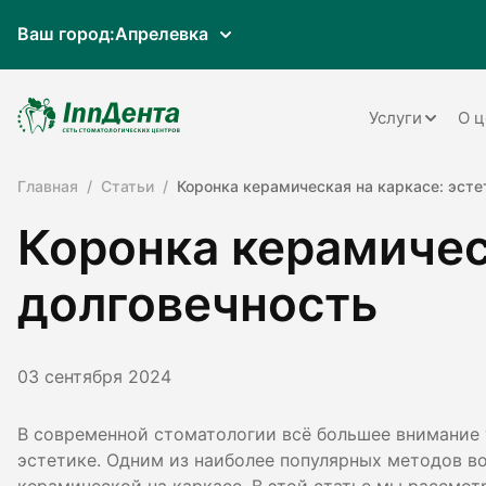
Ваш город:
Апрелевка
Услуги
О ц
Главная
Статьи
Коронка керамическая на каркасе: эсте
Терапия
Коронка керамическ
Ортопедия
Имплантац
долговечность
Ортодонти
Пародонто
03 сентября 2024
Хирургия
В современной стоматологии всё большее внимание 
эстетике. Одним из наиболее популярных методов в
Детская ст