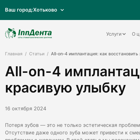
Ваш город:
Хотьково
Услуги
О ц
Главная
Статьи
All-on-4 имплантация: как восстановить
Терапия
All-on-4 имплантац
Ортопедия
Имплантац
красивую улыбку
Ортодонти
Пародонто
16 октября 2024
Хирургия
Потеря зубов — это не только эстетическая проблема
Отсутствие даже одного зуба может привести к сме
Детская ст