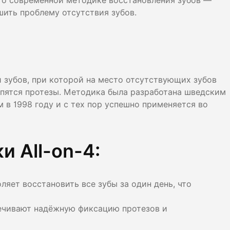
 о современной методике восстановления зубов —
лости рта
шить проблему отсутствия зубов.
ция
ка
 зубов, при которой на место отсутствующих зубов
епятся протезы. Методика была разработана шведским
 1998 году и с тех пор успешно применяется во
 All-on-4:
яет восстановить все зубы за один день, что
ечивают надёжную фиксацию протезов и