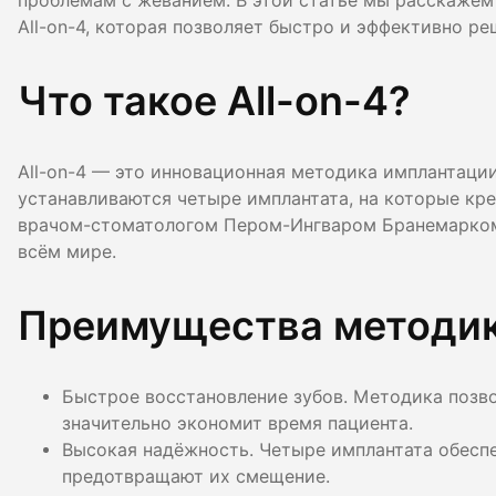
проблемам с жеванием. В этой статье мы расскажем
Гигиена по
All-on-4, которая позволяет быстро и эффективно ре
Консульта
Что такое All-on-4?
Диагности
All-on-4 — это инновационная методика имплантации
устанавливаются четыре имплантата, на которые кр
врачом-стоматологом Пером-Ингваром Бранемарком в
всём мире.
Преимущества методики
Быстрое восстановление зубов. Методика позвол
значительно экономит время пациента.
Высокая надёжность. Четыре имплантата обесп
предотвращают их смещение.