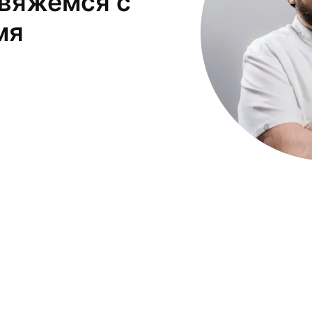
свяжемся с
мя