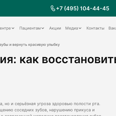
+7 (495) 104-44-45
ентре
Пациентам
Акции
Медиа
Контакты
Вак
Документы
Заболевания
Галерея
 зубы и вернуть красивую улыбку
ия: как восстановит
Наши специалисты
Запрос справки на налоговый
Видео
вычет
Наше оборудование
Видеоотзывы
ия
Правила для пациентов
Отзывы
Статьи
я
Обратная связь
Наши работы
логия
, но и серьёзная угроза здоровью полости рта.
щению соседних зубов, нарушению прикуса и
оматология