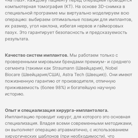
«на глаз». Каждому пациенту перед операцией проводится
компьютерная томография (КТ). На основе 3D-снимка в
специальной программе мы виртуально моделируем всю
операцию: выбираем оптимальные позиции для имплантов,
их размер, угол наклона, избегая нервов и гайморовых
пазух. Это гарантирует безопасность и предсказуемость
результата.
Качество систем имплантов.
Мы работаем только с
проверенными мировыми брендами премиум- и среднего
сегмента (такими как Straumann (Швейцария), Nobel
Biocare (Швейцария/США), Astra Tech (Швеция)). Они имеют
пожизненную гарантию от производителя, отличную
приживаемость (более 98%) и богатейшую научную
историю.
Опыт и специализация хирурга-имплантолога.
Имплантацию проводит хирург, для которого это основная
специализация. Владея всеми современными методиками,
он выполняет операцию атравматично, с использованием
хирургических шаблонов (при необходимости), что