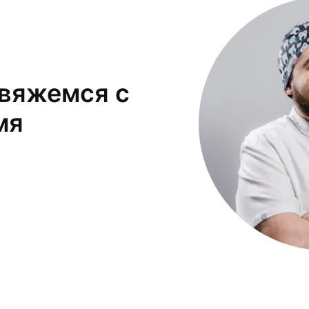
свяжемся с
мя