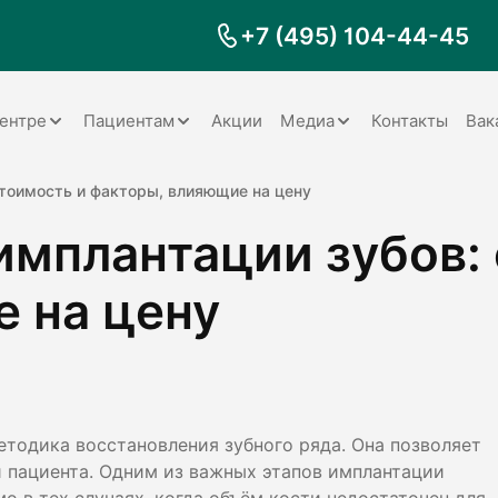
+7 (495) 104-44-45
ентре
Пациентам
Акции
Медиа
Контакты
Вак
Документы
Заболевания
Галерея
стоимость и факторы, влияющие на цену
имплантации зубов:
Наши специалисты
Запрос справки на налоговый
Видео
вычет
Наше оборудование
Видеоотзывы
ия
 на цену
Правила для пациентов
Отзывы
Статьи
я
Обратная связь
Наши работы
логия
етодика восстановления зубного ряда. Она позволяет
и пациента. Одним из важных этапов имплантации
оматология