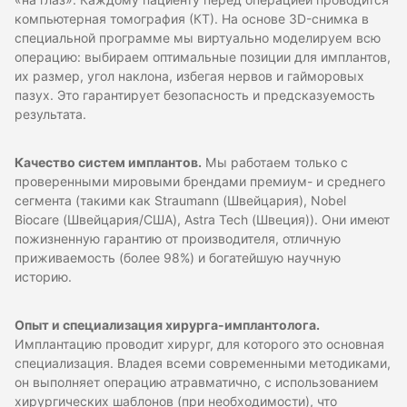
«на глаз». Каждому пациенту перед операцией проводится
компьютерная томография (КТ). На основе 3D-снимка в
специальной программе мы виртуально моделируем всю
операцию: выбираем оптимальные позиции для имплантов,
их размер, угол наклона, избегая нервов и гайморовых
пазух. Это гарантирует безопасность и предсказуемость
результата.
Качество систем имплантов.
Мы работаем только с
проверенными мировыми брендами премиум- и среднего
сегмента (такими как Straumann (Швейцария), Nobel
Biocare (Швейцария/США), Astra Tech (Швеция)). Они имеют
пожизненную гарантию от производителя, отличную
приживаемость (более 98%) и богатейшую научную
историю.
Опыт и специализация хирурга-имплантолога.
Имплантацию проводит хирург, для которого это основная
специализация. Владея всеми современными методиками,
он выполняет операцию атравматично, с использованием
хирургических шаблонов (при необходимости), что