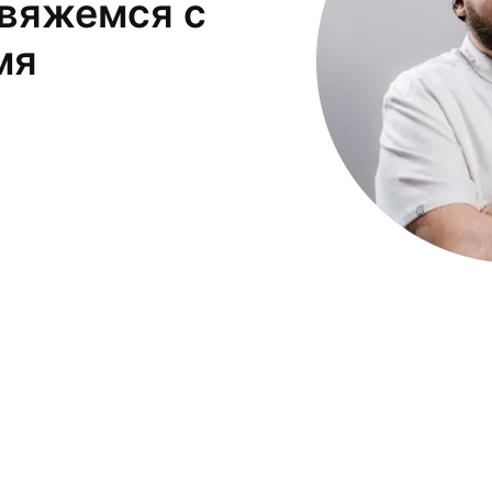
свяжемся с
мя