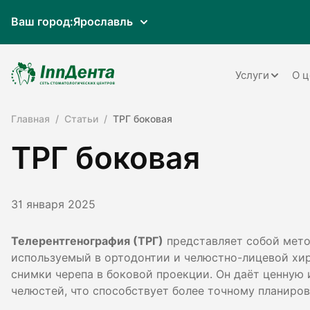
Ваш город:
Ярославль
Услуги
О ц
Главная
Статьи
ТРГ боковая
Терапия
ТРГ боковая
Ортопедия
Имплантац
31 января 2025
Ортодонти
Пародонто
Телерентгенография (ТРГ)
представляет собой мето
используемый в ортодонтии и челюстно-лицевой хир
Хирургия
снимки черепа в боковой проекции. Он даёт ценную
челюстей, что способствует более точному планиров
Детская ст