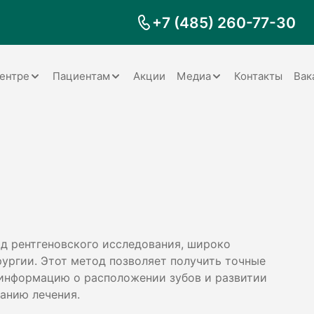
+7 (485) 260-77-30
ентре
Пациентам
Акции
Медиа
Контакты
Вак
Документы
Заболевания
Галерея
Наши специалисты
Запрос справки на налоговый
Видео
вычет
Наше оборудование
Видеоотзывы
ия
Правила для пациентов
Отзывы
Статьи
я
Обратная связь
Наши работы
логия
д рентгеновского исследования, широко
ургии. Этот метод позволяет получить точные
 информацию о расположении зубов и развитии
анию лечения.
оматология