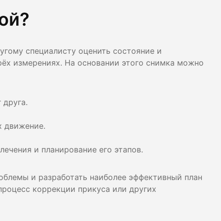
лости рта
ой?
ция
ругому специалисту оценить состояние и
ка
ёх измерениях. На основании этого снимка можно
 друга.
х движение.
лечения и планирование его этапов.
роблемы и разработать наиболее эффективный план
процесс коррекции прикуса или других