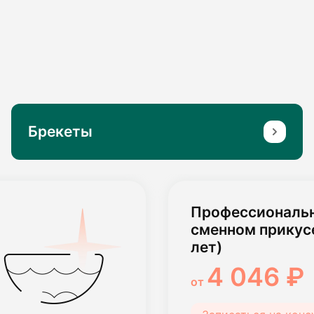
Брекеты
Профессиональн
зубов с брекета
3 290 ₽
от
Записаться на кон