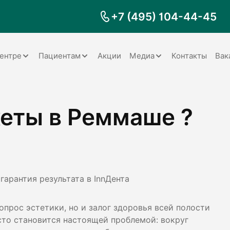
+7 (495) 104-44-45
ентре
Пациентам
Акции
Медиа
Контакты
Вак
Документы
Заболевания
Галерея
кеты в Реммаше ?
Наши специалисты
Запрос справки на налоговый
Видео
вычет
Наше оборудование
Видеоотзывы
ия
Правила для пациентов
Отзывы
Статьи
я
Обратная связь
Наши работы
логия
гарантия результата в InnДента
опрос эстетики, но и залог здоровья всей полости
оматология
сто становится настоящей проблемой: вокруг