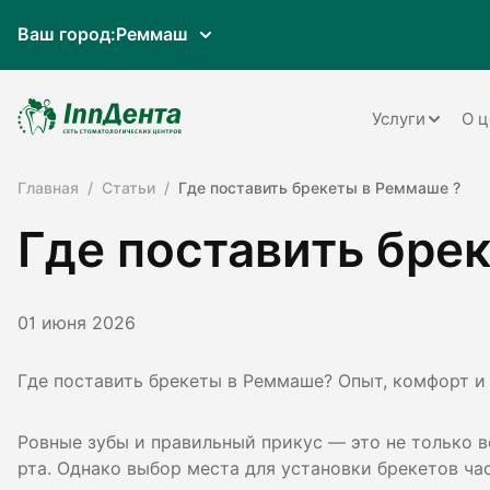
Ваш город:
Реммаш
Услуги
О ц
Главная
Статьи
Где поставить брекеты в Реммаше ?
Терапия
Где поставить бре
Ортопедия
Имплантац
01 июня 2026
Ортодонти
Пародонто
Где поставить брекеты в Реммаше? Опыт, комфорт и 
Хирургия
Ровные зубы и правильный прикус — это не только в
Детская ст
рта. Однако выбор места для установки брекетов ча