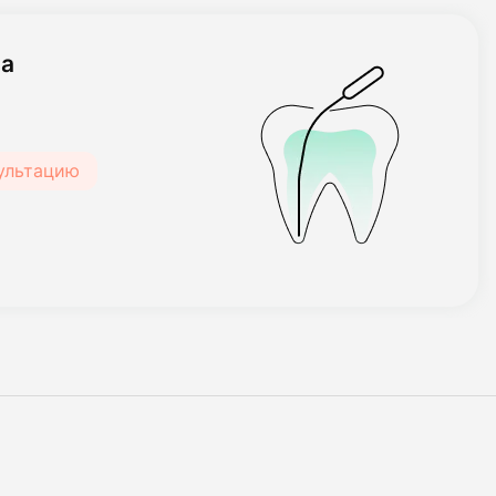
та
сультацию