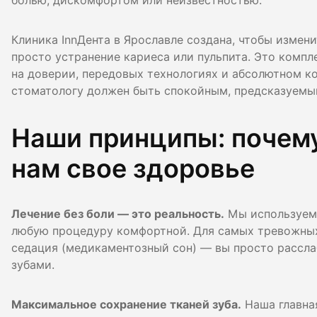
болью, дискомфортом или неизвестностью.
Гигиена по
Клиника InnДента в Ярославле создана, чтобы измени
Консульта
просто устранение кариеса или пульпита. Это компл
Диагности
на доверии, передовых технологиях и абсолютном ко
стоматологу должен быть спокойным, предсказуемы
Наши принципы: почем
нам свое здоровье
Лечение без боли — это реальность.
Мы используем 
любую процедуру комфортной. Для самых тревожных
седация (медикаментозный сон) — вы просто рассла
зубами.
Максимальное сохранение тканей зуба.
Наша главна