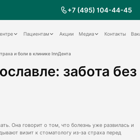
+7 (495) 104-44-45
ентре
Пациентам
Акции
Медиа
Контакты
Вак
Документы
Заболевания
Галерея
страха и боли в клинике InnДента
ославле: забота без 
Наши специалисты
Запрос справки на налоговый
Видео
вычет
Наше оборудование
Видеоотзывы
ия
Правила для пациентов
Отзывы
Статьи
я
Обратная связь
Наши работы
логия
ать. Она говорит о том, что болезнь уже развилась и
дывают визит к стоматологу из-за страха перед
оматология