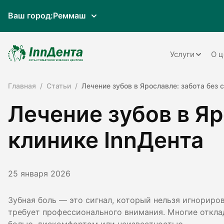
Ваш город:
Реммаш
Услуги
О ц
Главная
Статьи
Лечение зубов в Ярославле: забота без 
Терапия
Лечение зубов в Яр
Ортопедия
Имплантац
клинике InnДента
Ортодонти
Пародонто
25 января 2026
Хирургия
Зубная боль — это сигнал, который нельзя игнориров
требует профессионального внимания. Многие откла
Детская ст