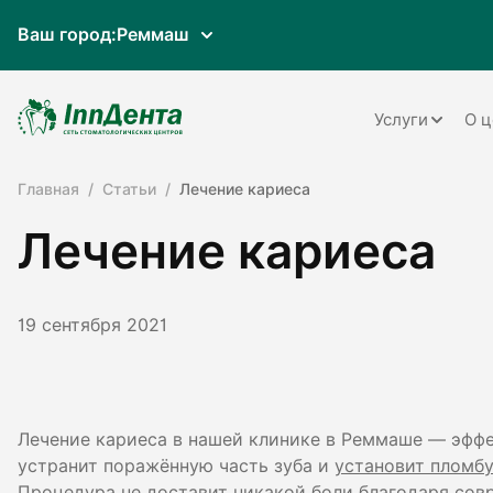
Ваш город:
Реммаш
Услуги
О ц
Главная
Статьи
Лечение кариеса
Терапия
Лечение кариеса
Ортопедия
Имплантац
19 сентября 2021
Ортодонти
Пародонто
Хирургия
Лечение кариеса в нашей клинике в Реммаше — эффе
устранит поражённую часть зуба и
установит пломбу
Детская ст
Процедура не доставит никакой боли благодаря со