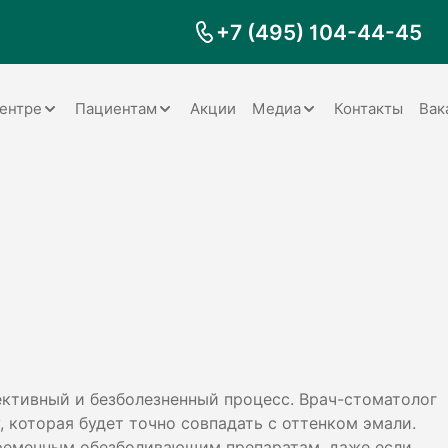
+7 (495) 104-44-45
ентре
Пациентам
Акции
Медиа
Контакты
Вак
Документы
Заболевания
Галерея
Наши специалисты
Запрос справки на налоговый
Видео
вычет
Наше оборудование
Видеоотзывы
ия
Правила для пациентов
Отзывы
Статьи
я
Обратная связь
Наши работы
логия
ктивный и безболезненный процесс. Врач-стоматолог
, которая будет точно совпадать с оттенком эмали.
оматология
временным обезболивающим препаратам, даже если