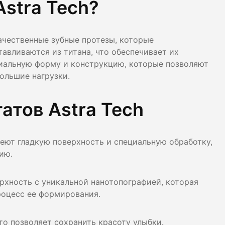
Astra Tech?
лости рта
ция
ачественные зубные протезы, которые
тавливаются из титана, что обеспечивает их
ка
циальную форму и конструкцию, которые позволяют
ольшие нагрузки.
тов Astra Tech
еют гладкую поверхность и специальную обработку,
ию.
рхность с уникальной нанотопографией, которая
роцесс ее формирования.
то позволяет сохранить красоту улыбки.