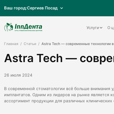
Ваш город:
Сергиев Посад
Услуги
О ц
Главная
Статьи
Astra Tech — современные технологии в
Терапия
Astra Tech — совр
Ортопедия
Имплантац
26 июля 2024
Ортодонти
Пародонто
В современной стоматологии всё больше внимания у
имплантатов. Одним из лидеров на рынке является к
Хирургия
ассортимент продукции для различных клинических 
Детская ст