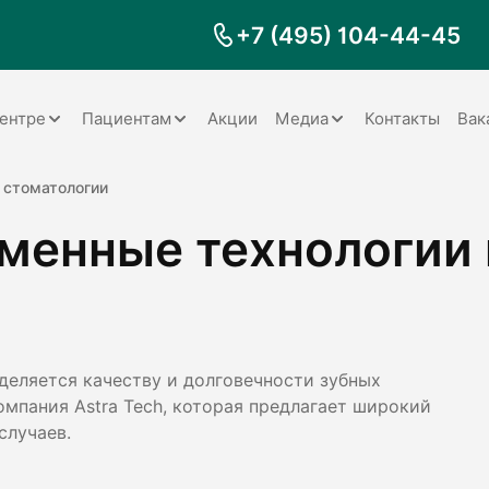
+7 (495) 104-44-45
ентре
Пациентам
Акции
Медиа
Контакты
Вак
Документы
Заболевания
Галерея
 стоматологии
еменные технологии 
Наши специалисты
Запрос справки на налоговый
Видео
вычет
Наше оборудование
Видеоотзывы
ия
Правила для пациентов
Отзывы
Статьи
я
Обратная связь
Наши работы
логия
деляется качеству и долговечности зубных
омпания Astra Tech, которая предлагает широкий
случаев.
оматология