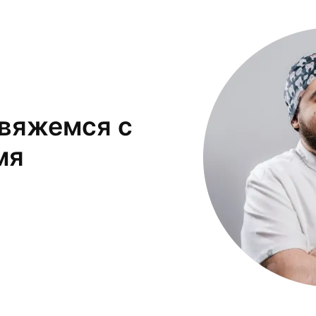
свяжемся с
мя