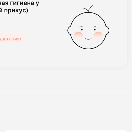
ая гигиена у
й прикус)
сультацию