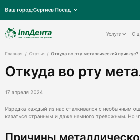
Ваш город:
Сергиев Посад
Услуги
О ц
Главная
Статьи
Откуда во рту металлический привкус?
Терапия
Откуда во рту мет
Ортопедия
Имплантац
17 апреля 2024
Ортодонти
Пародонто
Изредка каждый из нас сталкивался с необычным ощ
казаться странным и даже немного тревожным. Но ч
Хирургия
Детская ст
Причины металлическо