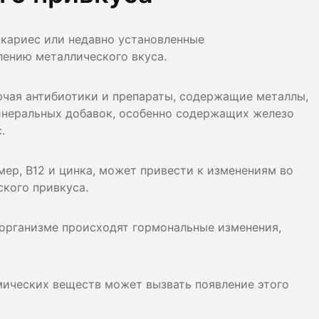
лости рта
 кариес или недавно установленные
ция
лению металлического вкуса.
ка
лючая антибиотики и препараты, содержащие металлы,
инеральных добавок, особенно содержащих железо
.
мер, В12 и цинка, может привести к изменениям во
кого привкуса.
 организме происходят гормональные изменения,
мических веществ может вызвать появление этого