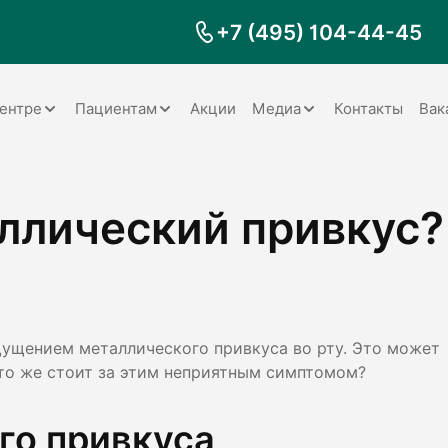
+7 (495) 104-44-45
ентре
Пациентам
Акции
Медиа
Контакты
Вак
Документы
Заболевания
Галерея
аллический привкус?
Наши специалисты
Запрос справки на налоговый
Видео
вычет
Наше оборудование
Видеоотзывы
ия
Правила для пациентов
Отзывы
Статьи
я
Обратная связь
Наши работы
логия
ущением металлического привкуса во рту. Это может
то же стоит за этим неприятным симптомом?
оматология
го привкуса