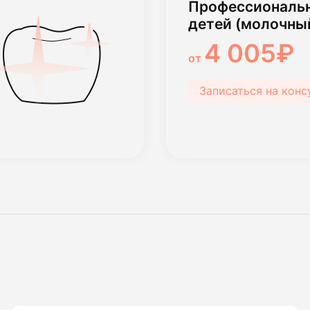
Профессиональн
детей (молочны
4 005₽
от
Записаться на кон