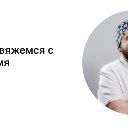
свяжемся с
мя