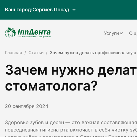
Ваш город:
Сергиев Посад
Услуги
О ц
Главная
Статьи
Зачем нужно делать профессиональную 
Терапия
Зачем нужно делат
Ортопедия
Имплантац
стоматолога?
Ортодонти
Пародонто
20 сентября 2024
Хирургия
Здоровье зубов и десен — это важная составляющая
повседневная гигиена рта включает в себя чистку зу
Детская ст