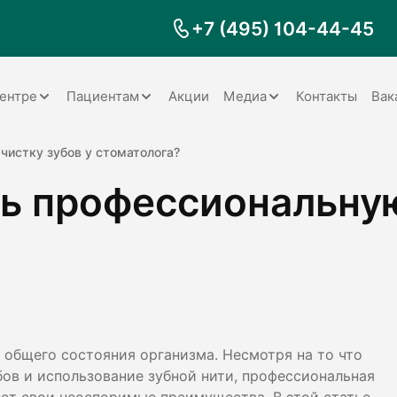
+7 (495) 104-44-45
ентре
Пациентам
Акции
Медиа
Контакты
Вак
Документы
Заболевания
Галерея
чистку зубов у стоматолога?
ь профессиональную
Наши специалисты
Запрос справки на налоговый
Видео
вычет
Наше оборудование
Видеоотзывы
ия
Правила для пациентов
Отзывы
Статьи
я
Обратная связь
Наши работы
логия
 общего состояния организма. Несмотря на то что
бов и использование зубной нити, профессиональная
оматология