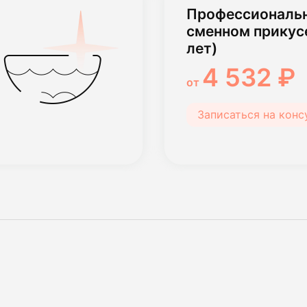
Профессиональн
сменном прикусе
лет)
4 532 ₽
от
Записаться на кон