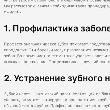
чистка зубов у стоматолога в Сергиевом Посаде им
Гигиена по
мы рассмотрим, зачем необходима такая процедура,
ожидать.
Консульта
1. Профилактика забол
Диагности
Профессиональная чистка зубов помогает предотврат
пародонтит. Эти болезни могут развиваться незаметн
зубов. Во время чистки стоматолог удаляет налет и
вызывать воспаление. Профилактика — лучший спосо
2. Устранение зубного 
Зубной налет — это мягкий налет, состоящий из бакт
удалять, он может затвердеть и превратиться в зуб
обычной чистки зубов. Профессиональная чистка зуб