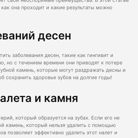
еет свои неоспоримые преимущества. В этой статье
лости рта
 как она проходит и какие результаты можно
ция
еваний десен
ка
ить заболевания десен, такие как гингивит и
о, но с течением времени они приводят к потере
 зубной камень, которые могут раздражать десны и
б сохранить здоровье зубов на долгие годы!
налета и камня
ерий, который образуется на зубах. Если его не
ной камень, который нельзя удалить с помощью
ов позволяет эффективно удалить этот налет и