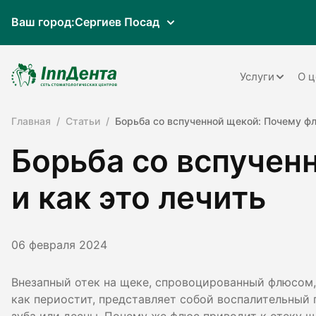
Ваш город:
Сергиев Посад
Услуги
О ц
Главная
Статьи
Борьба со вспученной щекой: Почему фл
Терапия
Борьба со вспучен
Ортопедия
Имплантац
и как это лечить
Ортодонти
Пародонто
06 февраля 2024
Хирургия
Внезапный отек на щеке, спровоцированный флюсом
как периостит, представляет собой воспалительный 
Детская ст