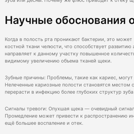
зуба или десны. Почему же флюс приводит к отеку щ
Гигиена по
Научные обоснования 
Консульта
Диагности
Когда в полость рта проникают бактерии, это может
костной ткани челюсти, что способствует развитию 
направляет к данному участку повышенное количеств
видимому увеличению объема тканей щеки.
Зубные причины: Проблемы, такие как кариес, могут
Нелеченные кариозные полости становятся местом ск
перерасти в инфекцию более глубоких структур зуба
Сигналы тревоги: Опухшая щека — очевидный сигнал,
Промедление может привести к распространению инф
ещё большее воспаление и отек.