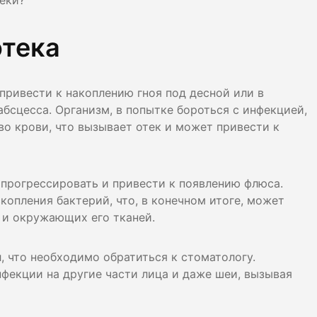
еки?
лости рта
отека
ция
ка
 привести к накоплению гноя под десной или в
абсцесса. Организм, в попытке бороться с инфекцией,
о крови, что вызывает отек и может привести к
 прогрессировать и привести к появлению флюса.
опления бактерий, что, в конечном итоге, может
 и окружающих его тканей.
 что необходимо обратиться к стоматологу.
екции на другие части лица и даже шеи, вызывая