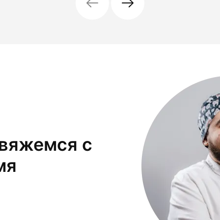
свяжемся с
мя