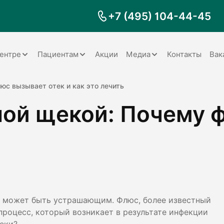
+7 (495) 104-44-45
ентре
Пациентам
Акции
Медиа
Контакты
Вак
Документы
Заболевания
Галерея
юс вызывает отек и как это лечить
ной щекой: Почему 
Наши специалисты
Запрос справки на налоговый
Видео
вычет
Наше оборудование
Видеоотзывы
ия
Правила для пациентов
Отзывы
Статьи
я
Обратная связь
Наши работы
логия
, может быть устрашающим. Флюс, более известный
процесс, который возникает в результате инфекции
оматология